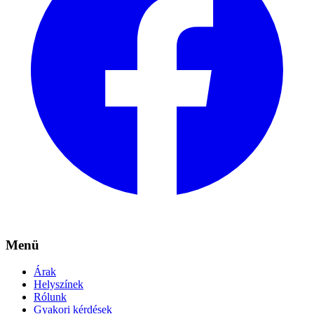
Menü
Árak
Helyszínek
Rólunk
Gyakori kérdések