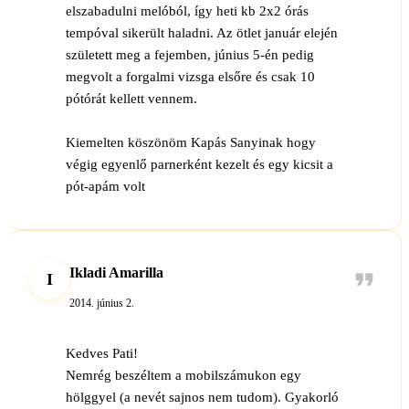
elszabadulni melóból, így heti kb 2x2 órás
tempóval sikerült haladni. Az ötlet január elején
született meg a fejemben, június 5-én pedig
megvolt a forgalmi vizsga elsőre és csak 10
pótórát kellett vennem.
Kiemelten köszönöm Kapás Sanyinak hogy
végig egyenlő parnerként kezelt és egy kicsit a
pót-apám volt
Ikladi Amarilla
I
2014. június 2.
Kedves Pati!
Nemrég beszéltem a mobilszámukon egy
hölggyel (a nevét sajnos nem tudom). Gyakorló