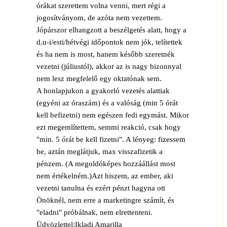
órákat szerettem volna venni, mert régi a
jogosítványom, de azóta nem vezettem.
Jópárszor elhangzott a beszélgetés alatt, hogy a
d.u-i/esti/hétvégi időpontok nem jók, telítettek
és ha nem is most, hanem később szeretnék
vezetni (júliustól), akkor az is nagy bizonnyal
nem lesz megfelelő egy oktatónak sem.
A honlapjukon a gyakorló vezetés alattiak
(egyéni az óraszám) és a valóság (min 5 órát
kell befizetni) nem egészen fedi egymást. Mikor
ezt megemlítettem, semmi reakció, csak hogy
"min. 5 órát be kell fizetni". A lényeg: fizessem
be, aztán meglátjuk, max visszafizetik a
pénzem. (A megoldóképes hozzáállást most
nem értékelném.)Azt hiszem, az ember, aki
vezetni tanulna és ezért pénzt hagyna ott
Önöknél, nem erre a marketingre számít, és
"eladni" próbálnak, nem elrettenteni.
Üdvözlettel:Ikladi Amarilla