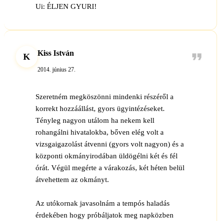
Ui: ÉLJEN GYURI!
Kiss István
K
2014. június 27.
Szeretném megköszönni mindenki részéről a
korrekt hozzáállást, gyors ügyintézéseket.
Tényleg nagyon utálom ha nekem kell
rohangálni hivatalokba, bőven elég volt a
vizsgaigazolást átvenni (gyors volt nagyon) és a
központi okmányirodában üldögélni két és fél
órát. Végül megérte a várakozás, két héten belül
átvehettem az okmányt.
Az utókornak javasolnám a tempós haladás
érdekében hogy próbáljatok meg napközben