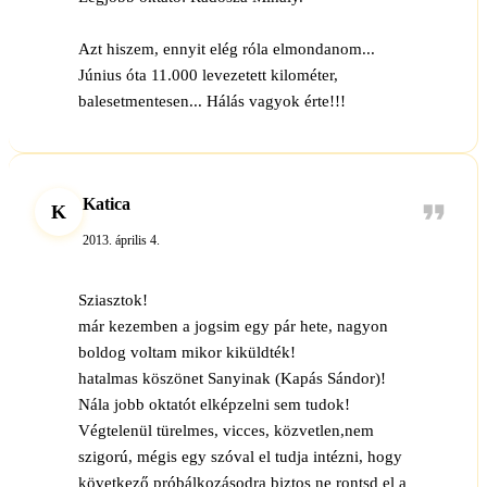
Azt hiszem, ennyit elég róla elmondanom...
Június óta 11.000 levezetett kilométer,
balesetmentesen... Hálás vagyok érte!!!
Katica
K
2013. április 4.
Sziasztok!
már kezemben a jogsim egy pár hete, nagyon
boldog voltam mikor kiküldték!
hatalmas köszönet Sanyinak (Kapás Sándor)!
Nála jobb oktatót elképzelni sem tudok!
Végtelenül türelmes, vicces, közvetlen,nem
szigorú, mégis egy szóval el tudja intézni, hogy
következő próbálkozásodra biztos ne rontsd el a