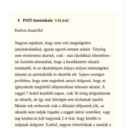
P
PATI Autósiskola
VÁLASZ
Kedves Amarilla!
Nagyon sajnálom, hogy nem volt megelégedve
autósiskolánkkal, igazán egyedi esetnek számít. Tényleg
nem elrettenteni akartuk, csak - más iskolákkal ellentétben -
mi őszintén elmondtuk, hogy a lecsökkentett oktatói
munkaidő, és az oktatóképzés hiánya milyen nehézségeket
támaszt az autósiskolák és oktatóik elé. Sajnos országos
probléma, hogy nem engednek annyit dolgozni, hogy az
igényeknek megfelelő időpontokban lehessen oktatni. A
reggel 7 órától kezdődő napon, csak 16 óráig dolgozhatnak
az oktatók, de így már hétvégén sem hívhatnak tanulót.
Miután sok embernek csak a délutáni időpontok jók, az
oktatók nem tudják fogadni a reggel ráérni vezetőket, vagy
nap közben ki kell hagyniuk 2-4 órát, hogy később is
tudjanak dolgozni. Ezáltal, nagyon feltorlódnak a tanulók a