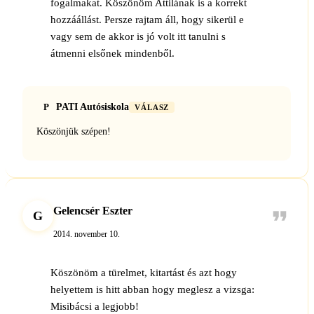
fogalmakat. Köszönöm Attilának is a korrekt
hozzáállást. Persze rajtam áll, hogy sikerül e
vagy sem de akkor is jó volt itt tanulni s
átmenni elsőnek mindenből.
P
PATI Autósiskola
VÁLASZ
Köszönjük szépen!
Gelencsér Eszter
G
2014. november 10.
Köszönöm a türelmet, kitartást és azt hogy
helyettem is hitt abban hogy meglesz a vizsga:
Misibácsi a legjobb!