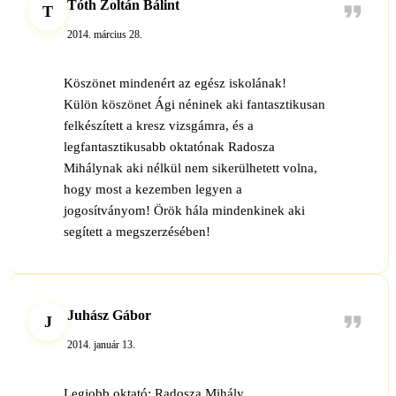
Tóth Zoltán Bálint
T
2014. március 28.
Köszönet mindenért az egész iskolának!
Külön köszönet Ági néninek aki fantasztikusan
felkészített a kresz vizsgámra, és a
legfantasztikusabb oktatónak Radosza
Mihálynak aki nélkül nem sikerülhetett volna,
hogy most a kezemben legyen a
jogosítványom! Örök hála mindenkinek aki
segített a megszerzésében!
Juhász Gábor
J
2014. január 13.
Legjobb oktató: Radosza Mihály.