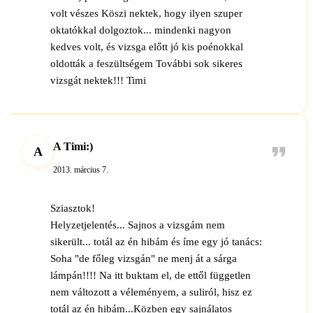
volt vészes Köszi nektek, hogy ilyen szuper
oktatókkal dolgoztok... mindenki nagyon
kedves volt, és vizsga előtt jó kis poénokkal
oldották a feszültségem További sok sikeres
vizsgát nektek!!! Timi
A Timi:)
A
2013. március 7.
Sziasztok!
Helyzetjelentés... Sajnos a vizsgám nem
sikerült... totál az én hibám és íme egy jó tanács:
Soha "de főleg vizsgán" ne menj át a sárga
lámpán!!!! Na itt buktam el, de ettől független
nem változott a véleményem, a suliról, hisz ez
totál az én hibám...Közben egy sajnálatos