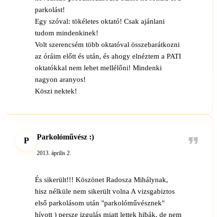
parkolást!
Egy szóval: tökéletes oktató! Csak ajánlani
tudom mindenkinek!
Volt szerencsém több oktatóval összebarátkozni
az óráim előtt és után, és ahogy elnéztem a PATI
oktatókkal nem lehet mellélőni! Mindenki
nagyon aranyos!
Köszi nektek!
Parkolóművész :)
P
2013. április 2.
És sikerült!!! Köszönet Radosza Mihálynak,
hisz nélküle nem sikerült volna A vizsgabiztos
első parkolásom után "parkolóművésznek"
hívott ) persze izgulás miatt lettek hibák, de nem