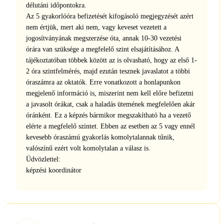
délutáni időpontokra.
Az 5 gyakorlóóra befizetését kifogásoló megjegyzését azért
nem értjük, mert aki nem, vagy keveset vezetett a
jogosítványának megszerzése óta, annak 10-30 vezetési
órára van szüksége a megfelelő szint elsajátításához. A
tájékoztatóban többek között az is olvasható, hogy az első 1-
2 óra szintfelmérés, majd ezután tesznek javaslatot a többi
óraszámra az oktatók. Erre vonatkozott a honlapunkon
megjelenő információ is, miszerint nem kell előre befizetni
a javasolt órákat, csak a haladás ütemének megfelelően akár
óránként. Ez a képzés bármikor megszakítható ha a vezető
elérte a megfelelő szintet. Ebben az esetben az 5 vagy ennél
kevesebb óraszámú gyakorlás komolytalannak tűnik,
valószínű ezért volt komolytalan a válasz is.
Üdvözlettel:
képzési koordinátor